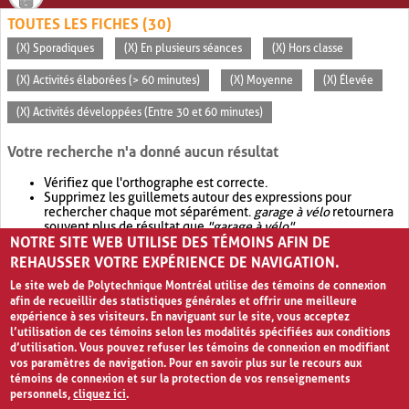
TOUTES LES FICHES (30)
(X) Sporadiques
(X) En plusieurs séances
(X) Hors classe
(X) Activités élaborées (> 60 minutes)
(X) Moyenne
(X) Élevée
(X) Activités développées (Entre 30 et 60 minutes)
Votre recherche n'a donné aucun résultat
Vérifiez que l'orthographe est correcte.
Supprimez les guillemets autour des expressions pour
rechercher chaque mot séparément.
garage à vélo
retournera
souvent plus de résultat que
"garage à vélo"
.
NOTRE SITE WEB UTILISE DES TÉMOINS AFIN DE
Envisagez d'élargir votre recherche avec
OR
.
garage OR vélo
retournera souvent plus de résultat que
garage à vélo
.
REHAUSSER VOTRE EXPÉRIENCE DE NAVIGATION.
Le site web de Polytechnique Montréal utilise des témoins de connexion
afin de recueillir des statistiques générales et offrir une meilleure
expérience à ses visiteurs. En naviguant sur le site, vous acceptez
l’utilisation de ces témoins selon les modalités spécifiées aux conditions
d’utilisation. Vous pouvez refuser les témoins de connexion en modifiant
vos paramètres de navigation. Pour en savoir plus sur le recours aux
témoins de connexion et sur la protection de vos renseignements
personnels,
cliquez ici
.
Avis de confidentialité et conditions d’utilisation