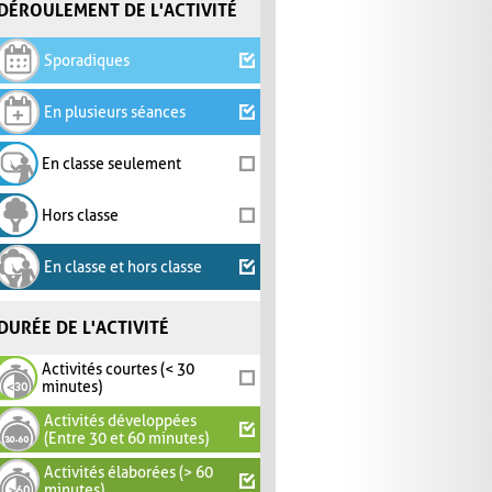
DÉROULEMENT DE L'ACTIVITÉ
Sporadiques
En plusieurs séances
En classe seulement
Hors classe
En classe et hors classe
DURÉE DE L'ACTIVITÉ
Activités courtes (< 30
minutes)
Activités développées
(Entre 30 et 60 minutes)
Activités élaborées (> 60
minutes)