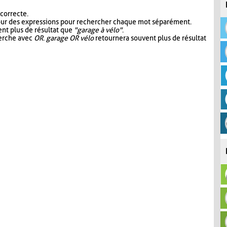
 correcte.
our des expressions pour rechercher chaque mot séparément.
nt plus de résultat que
"garage à vélo"
.
herche avec
OR
.
garage OR vélo
retournera souvent plus de résultat