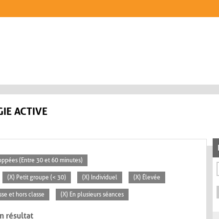
IE ACTIVE
loppées (Entre 30 et 60 minutes)
(X) Petit groupe (< 30)
(X) Individuel
(X) Élevée
sse et hors classe
(X) En plusieurs séances
n résultat