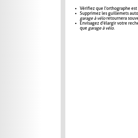
Vérifiez que l'orthographe est
Supprimez les guillemets aut
garage à vélo
retournera souve
Envisagez d'élargir votre rec
que
garage à vélo
.