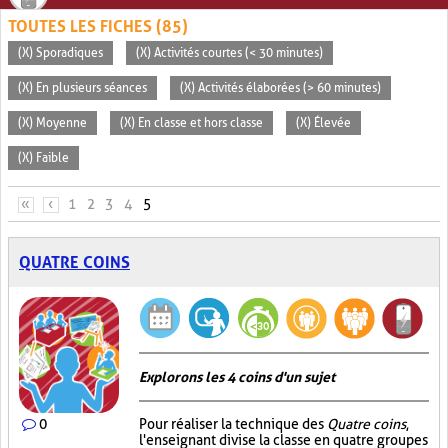
TOUTES LES FICHES (85)
(X) Sporadiques
(X) Activités courtes (< 30 minutes)
(X) En plusieurs séances
(X) Activités élaborées (> 60 minutes)
(X) Moyenne
(X) En classe et hors classe
(X) Élevée
(X) Faible
PAGES
«
‹
1
2
3
4
5
QUATRE COINS
Explorons les 4 coins d'un sujet
0
Pour réaliser la technique des
Quatre coins
,
l'enseignant divise la classe en quatre groupes