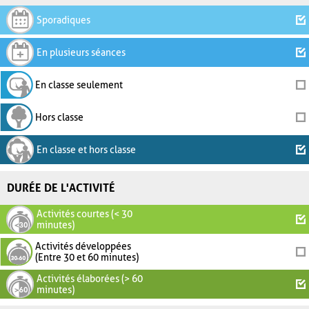
Sporadiques
En plusieurs séances
En classe seulement
Hors classe
En classe et hors classe
DURÉE DE L'ACTIVITÉ
Activités courtes (< 30
minutes)
Activités développées
(Entre 30 et 60 minutes)
Activités élaborées (> 60
minutes)