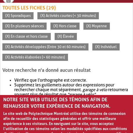
TOUTES LES FICHES (29)
(X) Sporadiques
(X) Activités courtes (< 30 minutes)
(X) En plusieurs séances
(X) Hors classe
(X) Moyenne
(X) En classe et hors classe
(X) Élevée
(X) Activités développées (Entre 30 et 60 minutes)
(X) Individuel
(X) Activités élaborées (> 60 minutes)
Votre recherche n'a donné aucun résultat
Vérifiez que l'orthographe est correcte.
Supprimez les guillemets autour des expressions pour
rechercher chaque mot séparément.
garage à vélo
retournera
souvent plus de résultat que
"garage à vélo"
.
NOTRE SITE WEB UTILISE DES TÉMOINS AFIN DE
Envisagez d'élargir votre recherche avec
OR
.
garage OR vélo
retournera souvent plus de résultat que
garage à vélo
.
REHAUSSER VOTRE EXPÉRIENCE DE NAVIGATION.
Le site web de Polytechnique Montréal utilise des témoins de connexion
afin de recueillir des statistiques générales et offrir une meilleure
expérience à ses visiteurs. En naviguant sur le site, vous acceptez
l’utilisation de ces témoins selon les modalités spécifiées aux conditions