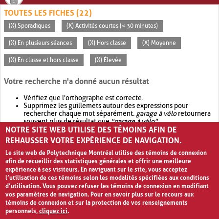
TOUTES LES FICHES (22)
(X) Sporadiques
(X) Activités courtes (< 30 minutes)
(X) En plusieurs séances
(X) Hors classe
(X) Moyenne
(X) En classe et hors classe
(X) Élevée
Votre recherche n'a donné aucun résultat
Vérifiez que l'orthographe est correcte.
Supprimez les guillemets autour des expressions pour
rechercher chaque mot séparément.
garage à vélo
retournera
souvent plus de résultat que
"garage à vélo"
.
NOTRE SITE WEB UTILISE DES TÉMOINS AFIN DE
Envisagez d'élargir votre recherche avec
OR
.
garage OR vélo
retournera souvent plus de résultat que
garage à vélo
.
REHAUSSER VOTRE EXPÉRIENCE DE NAVIGATION.
Le site web de Polytechnique Montréal utilise des témoins de connexion
afin de recueillir des statistiques générales et offrir une meilleure
expérience à ses visiteurs. En naviguant sur le site, vous acceptez
l’utilisation de ces témoins selon les modalités spécifiées aux conditions
d’utilisation. Vous pouvez refuser les témoins de connexion en modifiant
vos paramètres de navigation. Pour en savoir plus sur le recours aux
témoins de connexion et sur la protection de vos renseignements
personnels,
cliquez ici
.
Avis de confidentialité et conditions d’utilisation