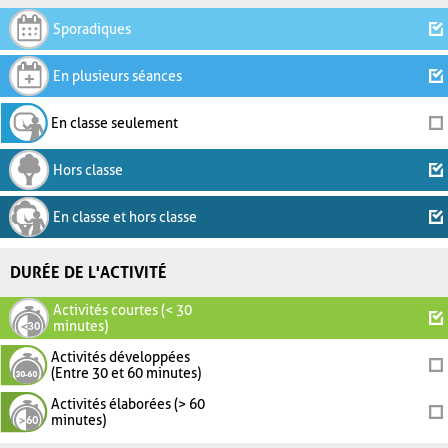
Sporadiques
En plusieurs séances
En classe seulement
Hors classe
En classe et hors classe
DURÉE DE L'ACTIVITÉ
Activités courtes (< 30
minutes)
Activités développées
(Entre 30 et 60 minutes)
Activités élaborées (> 60
minutes)