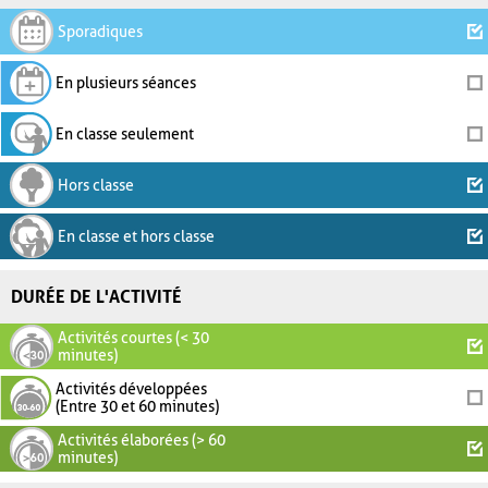
Sporadiques
En plusieurs séances
En classe seulement
Hors classe
En classe et hors classe
DURÉE DE L'ACTIVITÉ
Activités courtes (< 30
minutes)
Activités développées
(Entre 30 et 60 minutes)
Activités élaborées (> 60
minutes)