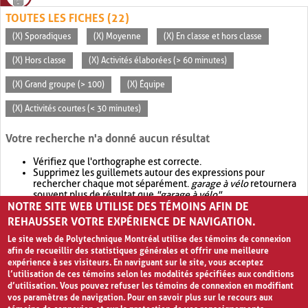
TOUTES LES FICHES (22)
(X) Sporadiques
(X) Moyenne
(X) En classe et hors classe
(X) Hors classe
(X) Activités élaborées (> 60 minutes)
(X) Grand groupe (> 100)
(X) Équipe
(X) Activités courtes (< 30 minutes)
Votre recherche n'a donné aucun résultat
Vérifiez que l'orthographe est correcte.
Supprimez les guillemets autour des expressions pour
rechercher chaque mot séparément.
garage à vélo
retournera
souvent plus de résultat que
"garage à vélo"
.
NOTRE SITE WEB UTILISE DES TÉMOINS AFIN DE
Envisagez d'élargir votre recherche avec
OR
.
garage OR vélo
retournera souvent plus de résultat que
garage à vélo
.
REHAUSSER VOTRE EXPÉRIENCE DE NAVIGATION.
Le site web de Polytechnique Montréal utilise des témoins de connexion
afin de recueillir des statistiques générales et offrir une meilleure
expérience à ses visiteurs. En naviguant sur le site, vous acceptez
l’utilisation de ces témoins selon les modalités spécifiées aux conditions
d’utilisation. Vous pouvez refuser les témoins de connexion en modifiant
vos paramètres de navigation. Pour en savoir plus sur le recours aux