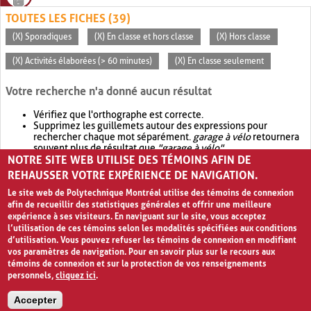
TOUTES LES FICHES (39)
(X) Sporadiques
(X) En classe et hors classe
(X) Hors classe
(X) Activités élaborées (> 60 minutes)
(X) En classe seulement
Votre recherche n'a donné aucun résultat
Vérifiez que l'orthographe est correcte.
Supprimez les guillemets autour des expressions pour
rechercher chaque mot séparément.
garage à vélo
retournera
souvent plus de résultat que
"garage à vélo"
.
NOTRE SITE WEB UTILISE DES TÉMOINS AFIN DE
Envisagez d'élargir votre recherche avec
OR
.
garage OR vélo
retournera souvent plus de résultat que
garage à vélo
.
REHAUSSER VOTRE EXPÉRIENCE DE NAVIGATION.
Le site web de Polytechnique Montréal utilise des témoins de connexion
afin de recueillir des statistiques générales et offrir une meilleure
expérience à ses visiteurs. En naviguant sur le site, vous acceptez
l’utilisation de ces témoins selon les modalités spécifiées aux conditions
d’utilisation. Vous pouvez refuser les témoins de connexion en modifiant
vos paramètres de navigation. Pour en savoir plus sur le recours aux
témoins de connexion et sur la protection de vos renseignements
personnels,
cliquez ici
.
Avis de confidentialité et conditions d’utilisation
Accepter