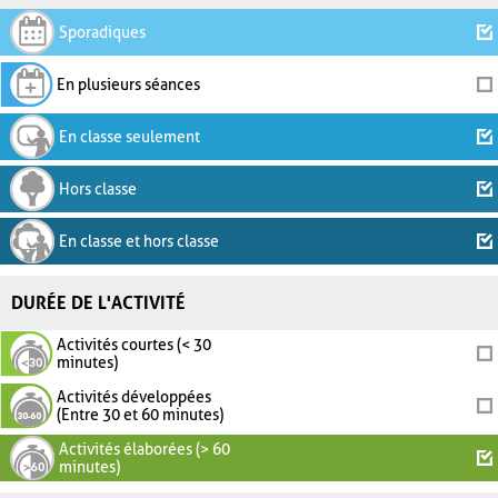
Sporadiques
En plusieurs séances
En classe seulement
Hors classe
En classe et hors classe
DURÉE DE L'ACTIVITÉ
Activités courtes (< 30
minutes)
Activités développées
(Entre 30 et 60 minutes)
Activités élaborées (> 60
minutes)