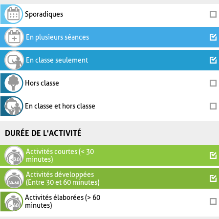
Sporadiques
En plusieurs séances
En classe seulement
Hors classe
En classe et hors classe
DURÉE DE L'ACTIVITÉ
Activités courtes (< 30
minutes)
Activités développées
(Entre 30 et 60 minutes)
Activités élaborées (> 60
minutes)