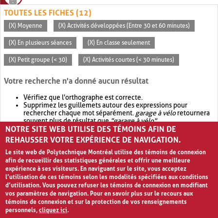
TOUTES LES FICHES (12)
(X) Moyenne
(X) Activités développées (Entre 30 et 60 minutes)
(X) En plusieurs séances
(X) En classe seulement
(X) Petit groupe (< 30)
(X) Activités courtes (< 30 minutes)
Votre recherche n'a donné aucun résultat
Vérifiez que l'orthographe est correcte.
Supprimez les guillemets autour des expressions pour
rechercher chaque mot séparément.
garage à vélo
retournera
souvent plus de résultat que
"garage à vélo"
.
NOTRE SITE WEB UTILISE DES TÉMOINS AFIN DE
Envisagez d'élargir votre recherche avec
OR
.
garage OR vélo
retournera souvent plus de résultat que
garage à vélo
.
REHAUSSER VOTRE EXPÉRIENCE DE NAVIGATION.
Le site web de Polytechnique Montréal utilise des témoins de connexion
afin de recueillir des statistiques générales et offrir une meilleure
expérience à ses visiteurs. En naviguant sur le site, vous acceptez
l’utilisation de ces témoins selon les modalités spécifiées aux conditions
d’utilisation. Vous pouvez refuser les témoins de connexion en modifiant
vos paramètres de navigation. Pour en savoir plus sur le recours aux
témoins de connexion et sur la protection de vos renseignements
personnels,
cliquez ici
.
Avis de confidentialité et conditions d’utilisation