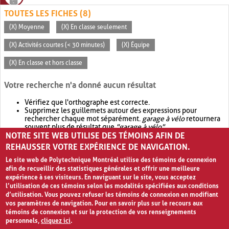
TOUTES LES FICHES (8)
(X) Moyenne
(X) En classe seulement
(X) Activités courtes (< 30 minutes)
(X) Équipe
(X) En classe et hors classe
Votre recherche n'a donné aucun résultat
Vérifiez que l'orthographe est correcte.
Supprimez les guillemets autour des expressions pour
rechercher chaque mot séparément.
garage à vélo
retournera
souvent plus de résultat que
"garage à vélo"
.
NOTRE SITE WEB UTILISE DES TÉMOINS AFIN DE
Envisagez d'élargir votre recherche avec
OR
.
garage OR vélo
retournera souvent plus de résultat que
garage à vélo
.
REHAUSSER VOTRE EXPÉRIENCE DE NAVIGATION.
Le site web de Polytechnique Montréal utilise des témoins de connexion
afin de recueillir des statistiques générales et offrir une meilleure
expérience à ses visiteurs. En naviguant sur le site, vous acceptez
l’utilisation de ces témoins selon les modalités spécifiées aux conditions
d’utilisation. Vous pouvez refuser les témoins de connexion en modifiant
vos paramètres de navigation. Pour en savoir plus sur le recours aux
témoins de connexion et sur la protection de vos renseignements
personnels,
cliquez ici
.
Avis de confidentialité et conditions d’utilisation