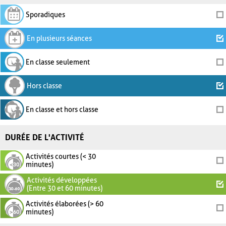
Sporadiques
En plusieurs séances
En classe seulement
Hors classe
En classe et hors classe
DURÉE DE L'ACTIVITÉ
Activités courtes (< 30
minutes)
Activités développées
(Entre 30 et 60 minutes)
Activités élaborées (> 60
minutes)