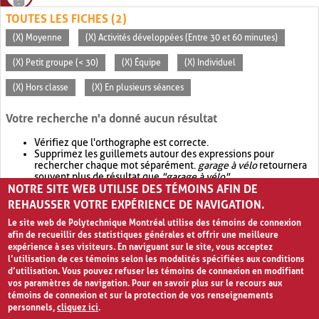
TOUTES LES FICHES (2)
(X) Moyenne
(X) Activités développées (Entre 30 et 60 minutes)
(X) Petit groupe (< 30)
(X) Équipe
(X) Individuel
(X) Hors classe
(X) En plusieurs séances
Votre recherche n'a donné aucun résultat
Vérifiez que l'orthographe est correcte.
Supprimez les guillemets autour des expressions pour
rechercher chaque mot séparément.
garage à vélo
retournera
souvent plus de résultat que
"garage à vélo"
.
NOTRE SITE WEB UTILISE DES TÉMOINS AFIN DE
Envisagez d'élargir votre recherche avec
OR
.
garage OR vélo
retournera souvent plus de résultat que
garage à vélo
.
REHAUSSER VOTRE EXPÉRIENCE DE NAVIGATION.
Le site web de Polytechnique Montréal utilise des témoins de connexion
afin de recueillir des statistiques générales et offrir une meilleure
expérience à ses visiteurs. En naviguant sur le site, vous acceptez
l’utilisation de ces témoins selon les modalités spécifiées aux conditions
d’utilisation. Vous pouvez refuser les témoins de connexion en modifiant
vos paramètres de navigation. Pour en savoir plus sur le recours aux
témoins de connexion et sur la protection de vos renseignements
personnels,
cliquez ici
.
Avis de confidentialité et conditions d’utilisation