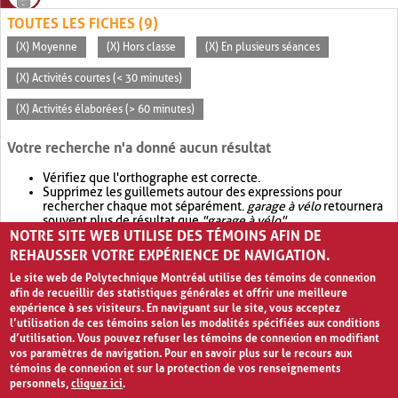
TOUTES LES FICHES (9)
(X) Moyenne
(X) Hors classe
(X) En plusieurs séances
(X) Activités courtes (< 30 minutes)
(X) Activités élaborées (> 60 minutes)
Votre recherche n'a donné aucun résultat
Vérifiez que l'orthographe est correcte.
Supprimez les guillemets autour des expressions pour
rechercher chaque mot séparément.
garage à vélo
retournera
souvent plus de résultat que
"garage à vélo"
.
NOTRE SITE WEB UTILISE DES TÉMOINS AFIN DE
Envisagez d'élargir votre recherche avec
OR
.
garage OR vélo
retournera souvent plus de résultat que
garage à vélo
.
REHAUSSER VOTRE EXPÉRIENCE DE NAVIGATION.
Le site web de Polytechnique Montréal utilise des témoins de connexion
afin de recueillir des statistiques générales et offrir une meilleure
expérience à ses visiteurs. En naviguant sur le site, vous acceptez
l’utilisation de ces témoins selon les modalités spécifiées aux conditions
d’utilisation. Vous pouvez refuser les témoins de connexion en modifiant
vos paramètres de navigation. Pour en savoir plus sur le recours aux
témoins de connexion et sur la protection de vos renseignements
personnels,
cliquez ici
.
Avis de confidentialité et conditions d’utilisation