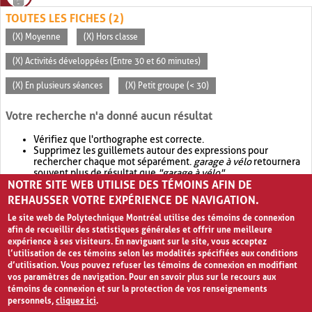
TOUTES LES FICHES (2)
(X) Moyenne
(X) Hors classe
(X) Activités développées (Entre 30 et 60 minutes)
(X) En plusieurs séances
(X) Petit groupe (< 30)
Votre recherche n'a donné aucun résultat
Vérifiez que l'orthographe est correcte.
Supprimez les guillemets autour des expressions pour
rechercher chaque mot séparément.
garage à vélo
retournera
souvent plus de résultat que
"garage à vélo"
.
NOTRE SITE WEB UTILISE DES TÉMOINS AFIN DE
Envisagez d'élargir votre recherche avec
OR
.
garage OR vélo
retournera souvent plus de résultat que
garage à vélo
.
REHAUSSER VOTRE EXPÉRIENCE DE NAVIGATION.
Le site web de Polytechnique Montréal utilise des témoins de connexion
afin de recueillir des statistiques générales et offrir une meilleure
expérience à ses visiteurs. En naviguant sur le site, vous acceptez
l’utilisation de ces témoins selon les modalités spécifiées aux conditions
d’utilisation. Vous pouvez refuser les témoins de connexion en modifiant
vos paramètres de navigation. Pour en savoir plus sur le recours aux
témoins de connexion et sur la protection de vos renseignements
personnels,
cliquez ici
.
Avis de confidentialité et conditions d’utilisation