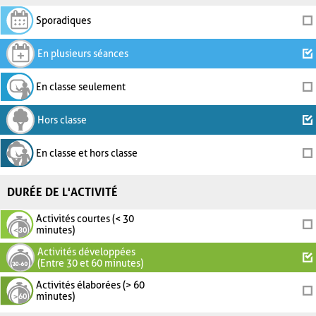
Sporadiques
En plusieurs séances
En classe seulement
Hors classe
En classe et hors classe
DURÉE DE L'ACTIVITÉ
Activités courtes (< 30
minutes)
Activités développées
(Entre 30 et 60 minutes)
Activités élaborées (> 60
minutes)