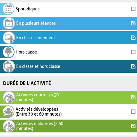
Sporadiques
En plusieurs séances
En classe seulement
Hors classe
En classe et hors classe
DURÉE DE L'ACTIVITÉ
Activités courtes (< 30
minutes)
Activités développées
(Entre 30 et 60 minutes)
Activités élaborées (> 60
minutes)