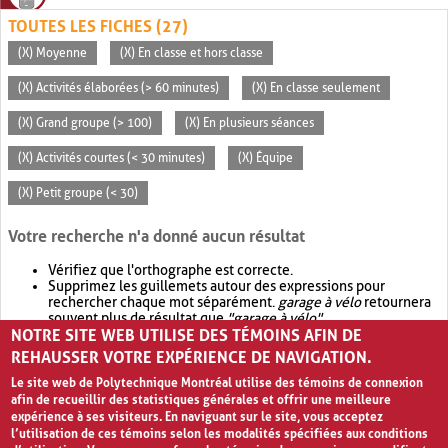
TOUTES LES FICHES (27)
(X) Moyenne
(X) En classe et hors classe
(X) Activités élaborées (> 60 minutes)
(X) En classe seulement
(X) Grand groupe (> 100)
(X) En plusieurs séances
(X) Activités courtes (< 30 minutes)
(X) Équipe
(X) Petit groupe (< 30)
Votre recherche n'a donné aucun résultat
Vérifiez que l'orthographe est correcte.
Supprimez les guillemets autour des expressions pour
rechercher chaque mot séparément.
garage à vélo
retournera
souvent plus de résultat que
"garage à vélo"
.
NOTRE SITE WEB UTILISE DES TÉMOINS AFIN DE
Envisagez d'élargir votre recherche avec
OR
.
garage OR vélo
retournera souvent plus de résultat que
garage à vélo
.
REHAUSSER VOTRE EXPÉRIENCE DE NAVIGATION.
Le site web de Polytechnique Montréal utilise des témoins de connexion
afin de recueillir des statistiques générales et offrir une meilleure
expérience à ses visiteurs. En naviguant sur le site, vous acceptez
l’utilisation de ces témoins selon les modalités spécifiées aux conditions