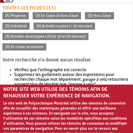
TOUTES LES FICHES (13)
(X) Moyenne
(X) En classe et hors classe
(X) Hors classe
(X) Individuel
(X) Activités courtes (< 30 minutes)
(X) Activités développées (Entre 30 et 60 minutes)
(X) En classe seulement
Votre recherche n'a donné aucun résultat
Vérifiez que l'orthographe est correcte.
Supprimez les guillemets autour des expressions pour
rechercher chaque mot séparément.
garage à vélo
retournera
souvent plus de résultat que
"garage à vélo"
.
NOTRE SITE WEB UTILISE DES TÉMOINS AFIN DE
Envisagez d'élargir votre recherche avec
OR
.
garage OR vélo
retournera souvent plus de résultat que
garage à vélo
.
REHAUSSER VOTRE EXPÉRIENCE DE NAVIGATION.
Le site web de Polytechnique Montréal utilise des témoins de connexion
afin de recueillir des statistiques générales et offrir une meilleure
expérience à ses visiteurs. En naviguant sur le site, vous acceptez
l’utilisation de ces témoins selon les modalités spécifiées aux conditions
d’utilisation. Vous pouvez refuser les témoins de connexion en modifiant
vos paramètres de navigation. Pour en savoir plus sur le recours aux