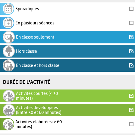
Sporadiques
En plusieurs séances
En classe seulement
Hors classe
En classe et hors classe
DURÉE DE L'ACTIVITÉ
Activités courtes (< 30
minutes)
Activités développées
(Entre 30 et 60 minutes)
Activités élaborées (> 60
minutes)