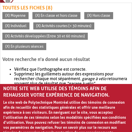
TOUTES LES FICHES (8)
(X) Moyenne
(X) En classe et hors classe
(X) Hors classe
(X) Individuel
(X) Activités courtes (< 30 minutes)
(X) Activités développées (Entre 30 et 60 minutes)
(X) En plusieurs séances
Votre recherche n'a donné aucun résultat
Vérifiez que l'orthographe est correcte.
Supprimez les guillemets autour des expressions pour
rechercher chaque mot séparément.
garage à vélo
retournera
souvent plus de résultat que
"garage à vélo"
.
NOTRE SITE WEB UTILISE DES TÉMOINS AFIN DE
Envisagez d'élargir votre recherche avec
OR
.
garage OR vélo
retournera souvent plus de résultat que
garage à vélo
.
REHAUSSER VOTRE EXPÉRIENCE DE NAVIGATION.
Le site web de Polytechnique Montréal utilise des témoins de connexion
afin de recueillir des statistiques générales et offrir une meilleure
expérience à ses visiteurs. En naviguant sur le site, vous acceptez
l’utilisation de ces témoins selon les modalités spécifiées aux conditions
d’utilisation. Vous pouvez refuser les témoins de connexion en modifiant
vos paramètres de navigation. Pour en savoir plus sur le recours aux