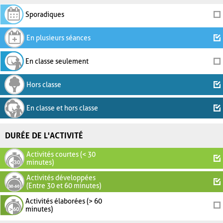
Sporadiques
En plusieurs séances
En classe seulement
Hors classe
En classe et hors classe
DURÉE DE L'ACTIVITÉ
Activités courtes (< 30
minutes)
Activités développées
(Entre 30 et 60 minutes)
Activités élaborées (> 60
minutes)