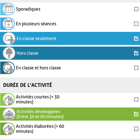
Sporadiques
En plusieurs séances
En classe seulement
Hors classe
En classe et hors classe
DURÉE DE L'ACTIVITÉ
Activités courtes (< 30
minutes)
Activités développées
(Entre 30 et 60 minutes)
Activités élaborées (> 60
minutes)