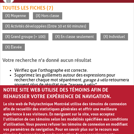
TOUTES LES FICHES (7)
(X) Moyenne
(X) Hors classe
(X) Activités développées (Entre 30 et 60 minutes)
(X) Grand groupe (> 100)
(X) En classe seulement
(X) Individuel
(X) Élevée
Votre recherche n'a donné aucun résultat
Vérifiez que l'orthographe est correcte.
Supprimez les guillemets autour des expressions pour
rechercher chaque mot séparément.
garage à vélo
retournera
souvent plus de résultat que
"garage à vélo"
.
NOTRE SITE WEB UTILISE DES TÉMOINS AFIN DE
Envisagez d'élargir votre recherche avec
OR
.
garage OR vélo
retournera souvent plus de résultat que
garage à vélo
.
REHAUSSER VOTRE EXPÉRIENCE DE NAVIGATION.
Le site web de Polytechnique Montréal utilise des témoins de connexion
afin de recueillir des statistiques générales et offrir une meilleure
expérience à ses visiteurs. En naviguant sur le site, vous acceptez
l’utilisation de ces témoins selon les modalités spécifiées aux conditions
d’utilisation. Vous pouvez refuser les témoins de connexion en modifiant
vos paramètres de navigation. Pour en savoir plus sur le recours aux