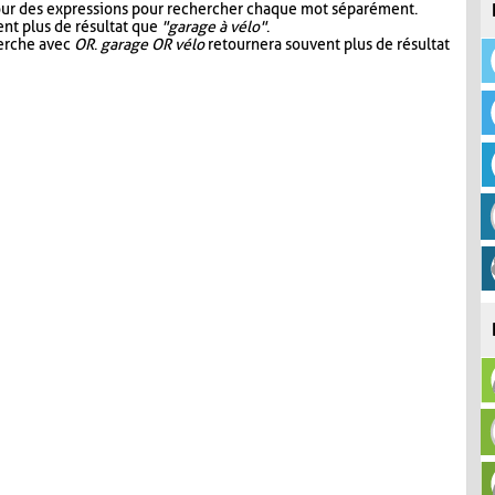
our des expressions pour rechercher chaque mot séparément.
nt plus de résultat que
"garage à vélo"
.
herche avec
OR
.
garage OR vélo
retournera souvent plus de résultat