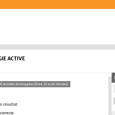
IE ACTIVE
X) Activités développées (Entre 30 et 60 minutes)
n résultat
 correcte.