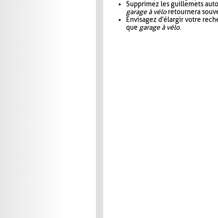
Supprimez les guillemets aut
garage à vélo
retournera souve
Envisagez d'élargir votre rec
que
garage à vélo
.