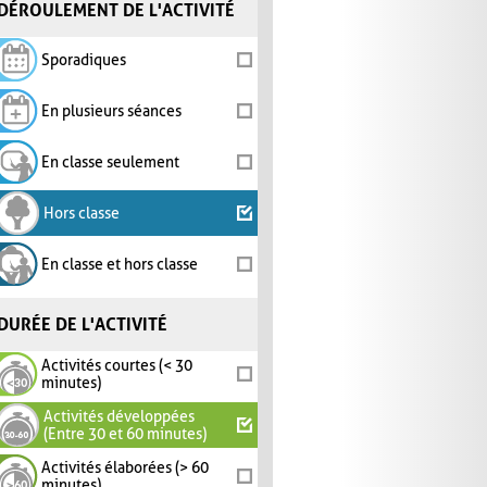
DÉROULEMENT DE L'ACTIVITÉ
Sporadiques
En plusieurs séances
En classe seulement
Hors classe
En classe et hors classe
DURÉE DE L'ACTIVITÉ
Activités courtes (< 30
minutes)
Activités développées
(Entre 30 et 60 minutes)
Activités élaborées (> 60
minutes)