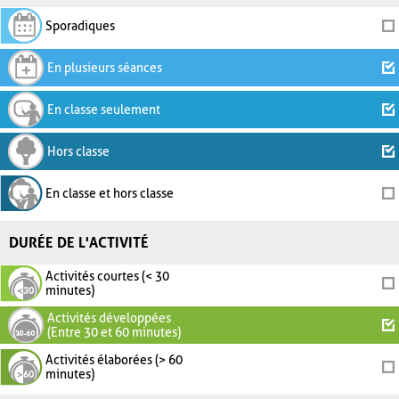
Sporadiques
En plusieurs séances
En classe seulement
Hors classe
En classe et hors classe
DURÉE DE L'ACTIVITÉ
Activités courtes (< 30
minutes)
Activités développées
(Entre 30 et 60 minutes)
Activités élaborées (> 60
minutes)