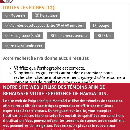
TOUTES LES FICHES (12)
(X) Moyenne
(X) Hors classe
(X) Activités développées (Entre 30 et 60 minutes)
(X) Équipe
(X) Petit groupe (< 30)
(X) En plusieurs séances
(X) Faible
(X) En classe seulement
Votre recherche n'a donné aucun résultat
Vérifiez que l'orthographe est correcte.
Supprimez les guillemets autour des expressions pour
rechercher chaque mot séparément.
garage à vélo
retournera
souvent plus de résultat que
"garage à vélo"
.
NOTRE SITE WEB UTILISE DES TÉMOINS AFIN DE
Envisagez d'élargir votre recherche avec
OR
.
garage OR vélo
retournera souvent plus de résultat que
garage à vélo
.
REHAUSSER VOTRE EXPÉRIENCE DE NAVIGATION.
Le site web de Polytechnique Montréal utilise des témoins de connexion
afin de recueillir des statistiques générales et offrir une meilleure
expérience à ses visiteurs. En naviguant sur le site, vous acceptez
l’utilisation de ces témoins selon les modalités spécifiées aux conditions
d’utilisation. Vous pouvez refuser les témoins de connexion en modifiant
vos paramètres de navigation. Pour en savoir plus sur le recours aux