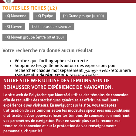
TOUTES LES FICHES (12)
(X) Moyenne
(X) Équipe
(X) Grand groupe (> 100)
(X) Élevée
(X) En plusieurs séances
(X) Moyen groupe (entre 30 et 100)
Votre recherche n'a donné aucun résultat
Vérifiez que l'orthographe est correcte.
Supprimez les guillemets autour des expressions pour
rechercher chaque mot séparément.
garage à vélo
retournera
souvent plus de résultat que
"garage à vélo"
.
NOTRE SITE WEB UTILISE DES TÉMOINS AFIN DE
Envisagez d'élargir votre recherche avec
OR
.
garage OR vélo
retournera souvent plus de résultat que
garage à vélo
.
REHAUSSER VOTRE EXPÉRIENCE DE NAVIGATION.
Le site web de Polytechnique Montréal utilise des témoins de connexion
afin de recueillir des statistiques générales et offrir une meilleure
expérience à ses visiteurs. En naviguant sur le site, vous acceptez
l’utilisation de ces témoins selon les modalités spécifiées aux conditions
d’utilisation. Vous pouvez refuser les témoins de connexion en modifiant
vos paramètres de navigation. Pour en savoir plus sur le recours aux
témoins de connexion et sur la protection de vos renseignements
personnels,
cliquez ici
.
Avis de confidentialité et conditions d’utilisation