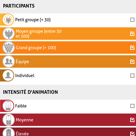
PARTICIPANTS
Petit groupe (< 30)
Moyen groupe (entre 30
et 100)
Grand groupe (> 100)
Équipe
Individuel
INTENSITÉ D'ANIMATION
Faible
Moyenne
Élevée