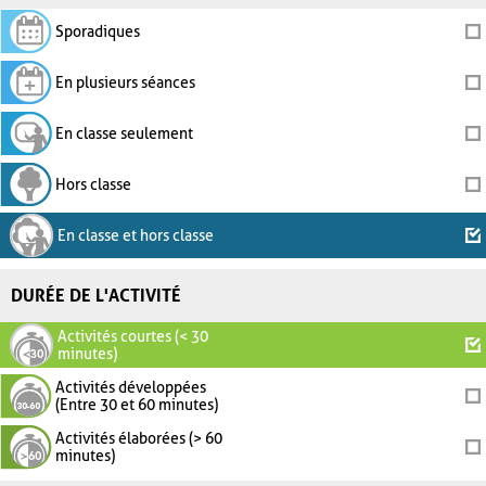
Sporadiques
En plusieurs séances
En classe seulement
Hors classe
En classe et hors classe
DURÉE DE L'ACTIVITÉ
Activités courtes (< 30
minutes)
Activités développées
(Entre 30 et 60 minutes)
Activités élaborées (> 60
minutes)