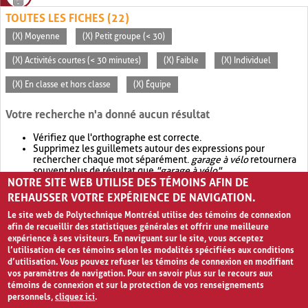
TOUTES LES FICHES (22)
(X) Moyenne
(X) Petit groupe (< 30)
(X) Activités courtes (< 30 minutes)
(X) Faible
(X) Individuel
(X) En classe et hors classe
(X) Équipe
Votre recherche n'a donné aucun résultat
Vérifiez que l'orthographe est correcte.
Supprimez les guillemets autour des expressions pour
rechercher chaque mot séparément.
garage à vélo
retournera
souvent plus de résultat que
"garage à vélo"
.
NOTRE SITE WEB UTILISE DES TÉMOINS AFIN DE
Envisagez d'élargir votre recherche avec
OR
.
garage OR vélo
retournera souvent plus de résultat que
garage à vélo
.
REHAUSSER VOTRE EXPÉRIENCE DE NAVIGATION.
Le site web de Polytechnique Montréal utilise des témoins de connexion
afin de recueillir des statistiques générales et offrir une meilleure
expérience à ses visiteurs. En naviguant sur le site, vous acceptez
l’utilisation de ces témoins selon les modalités spécifiées aux conditions
d’utilisation. Vous pouvez refuser les témoins de connexion en modifiant
vos paramètres de navigation. Pour en savoir plus sur le recours aux
témoins de connexion et sur la protection de vos renseignements
personnels,
cliquez ici
.
Avis de confidentialité et conditions d’utilisation