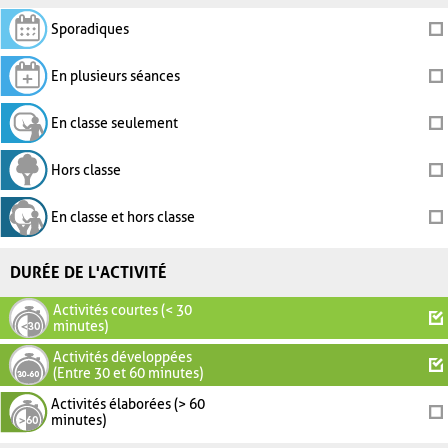
Sporadiques
En plusieurs séances
En classe seulement
Hors classe
En classe et hors classe
DURÉE DE L'ACTIVITÉ
Activités courtes (< 30
minutes)
Activités développées
(Entre 30 et 60 minutes)
Activités élaborées (> 60
minutes)