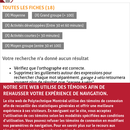
TOUTES LES FICHES (18)
(X) Moyenne
(X) Grand groupe (> 100)
(X) Activités développées (Entre 30 et 60 minutes)
(X) Activités courtes (< 30 minutes)
(X) Moyen groupe (entre 30 et 100)
Votre recherche n'a donné aucun résultat
Vérifiez que l'orthographe est correcte.
Supprimez les guillemets autour des expressions pour
rechercher chaque mot séparément.
garage à vélo
retournera
souvent plus de résultat que
"garage à vélo"
.
NOTRE SITE WEB UTILISE DES TÉMOINS AFIN DE
Envisagez d'élargir votre recherche avec
OR
.
garage OR vélo
retournera souvent plus de résultat que
garage à vélo
.
REHAUSSER VOTRE EXPÉRIENCE DE NAVIGATION.
Le site web de Polytechnique Montréal utilise des témoins de connexion
afin de recueillir des statistiques générales et offrir une meilleure
expérience à ses visiteurs. En naviguant sur le site, vous acceptez
l’utilisation de ces témoins selon les modalités spécifiées aux conditions
d’utilisation. Vous pouvez refuser les témoins de connexion en modifiant
vos paramètres de navigation. Pour en savoir plus sur le recours aux