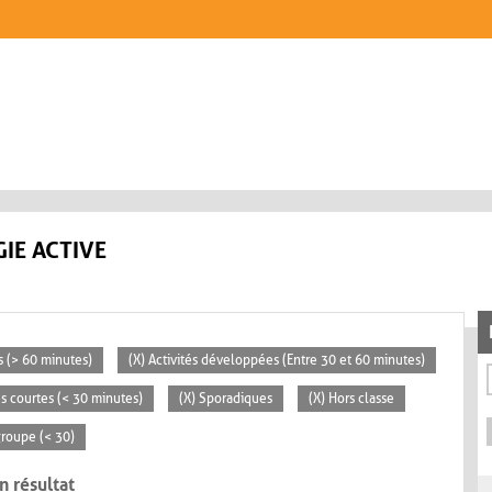
IE ACTIVE
s (> 60 minutes)
(X) Activités développées (Entre 30 et 60 minutes)
tés courtes (< 30 minutes)
(X) Sporadiques
(X) Hors classe
 groupe (< 30)
n résultat