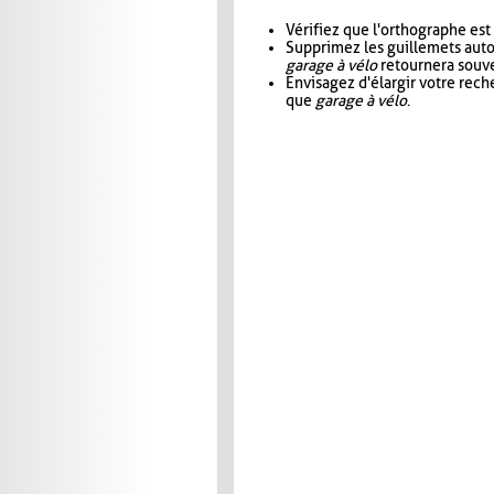
Vérifiez que l'orthographe est
Supprimez les guillemets aut
garage à vélo
retournera souve
Envisagez d'élargir votre rec
que
garage à vélo
.