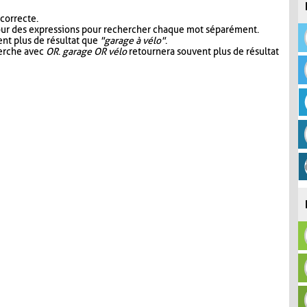
 correcte.
our des expressions pour rechercher chaque mot séparément.
nt plus de résultat que
"garage à vélo"
.
herche avec
OR
.
garage OR vélo
retournera souvent plus de résultat