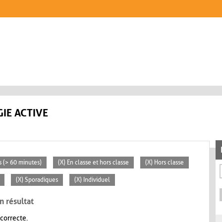
IE ACTIVE
s (> 60 minutes)
(X) En classe et hors classe
(X) Hors classe
(X) Sporadiques
(X) Individuel
n résultat
 correcte.