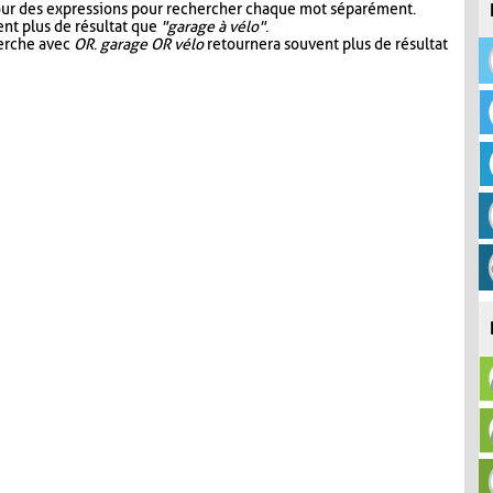
our des expressions pour rechercher chaque mot séparément.
nt plus de résultat que
"garage à vélo"
.
herche avec
OR
.
garage OR vélo
retournera souvent plus de résultat