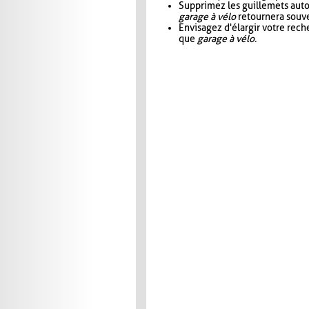
Supprimez les guillemets aut
garage à vélo
retournera souve
Envisagez d'élargir votre rec
que
garage à vélo
.