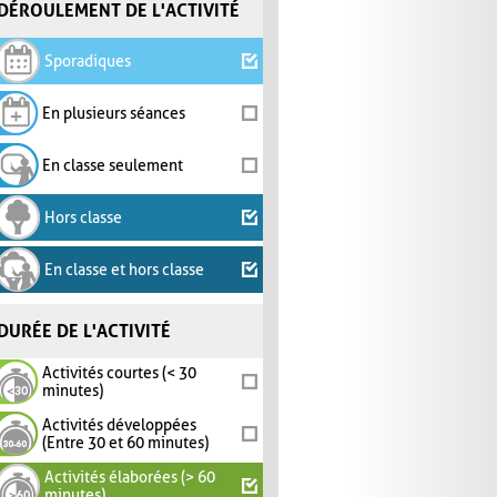
DÉROULEMENT DE L'ACTIVITÉ
Sporadiques
En plusieurs séances
En classe seulement
Hors classe
En classe et hors classe
DURÉE DE L'ACTIVITÉ
Activités courtes (< 30
minutes)
Activités développées
(Entre 30 et 60 minutes)
Activités élaborées (> 60
minutes)