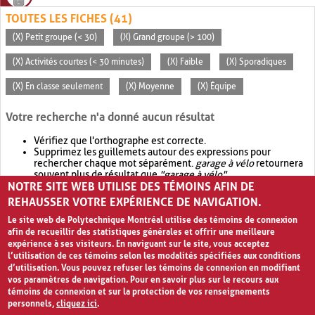
TOUTES LES FICHES (41)
(X) Petit groupe (< 30)
(X) Grand groupe (> 100)
(X) Activités courtes (< 30 minutes)
(X) Faible
(X) Sporadiques
(X) En classe seulement
(X) Moyenne
(X) Équipe
Votre recherche n'a donné aucun résultat
Vérifiez que l'orthographe est correcte.
Supprimez les guillemets autour des expressions pour
rechercher chaque mot séparément.
garage à vélo
retournera
souvent plus de résultat que
"garage à vélo"
.
NOTRE SITE WEB UTILISE DES TÉMOINS AFIN DE
Envisagez d'élargir votre recherche avec
OR
.
garage OR vélo
retournera souvent plus de résultat que
garage à vélo
.
REHAUSSER VOTRE EXPÉRIENCE DE NAVIGATION.
Le site web de Polytechnique Montréal utilise des témoins de connexion
afin de recueillir des statistiques générales et offrir une meilleure
expérience à ses visiteurs. En naviguant sur le site, vous acceptez
l’utilisation de ces témoins selon les modalités spécifiées aux conditions
d’utilisation. Vous pouvez refuser les témoins de connexion en modifiant
vos paramètres de navigation. Pour en savoir plus sur le recours aux
témoins de connexion et sur la protection de vos renseignements
personnels,
cliquez ici
.
Avis de confidentialité et conditions d’utilisation