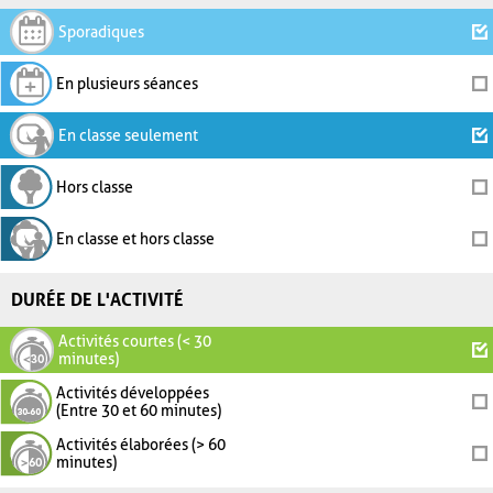
Sporadiques
En plusieurs séances
En classe seulement
Hors classe
En classe et hors classe
DURÉE DE L'ACTIVITÉ
Activités courtes (< 30
minutes)
Activités développées
(Entre 30 et 60 minutes)
Activités élaborées (> 60
minutes)