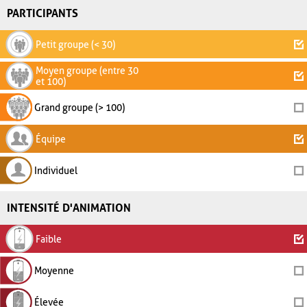
PARTICIPANTS
Petit groupe (< 30)
Moyen groupe (entre 30
et 100)
Grand groupe (> 100)
Équipe
Individuel
INTENSITÉ D'ANIMATION
Faible
Moyenne
Élevée