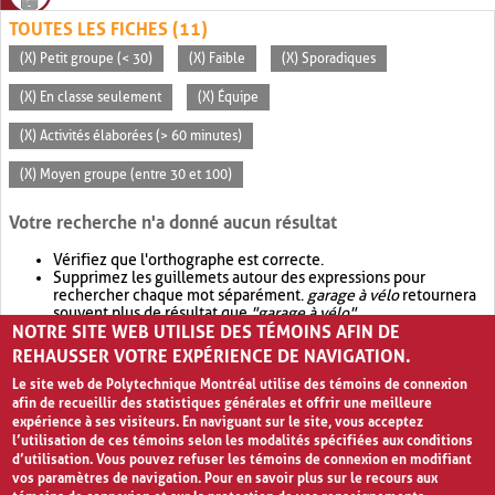
TOUTES LES FICHES (11)
(X) Petit groupe (< 30)
(X) Faible
(X) Sporadiques
(X) En classe seulement
(X) Équipe
(X) Activités élaborées (> 60 minutes)
(X) Moyen groupe (entre 30 et 100)
Votre recherche n'a donné aucun résultat
Vérifiez que l'orthographe est correcte.
Supprimez les guillemets autour des expressions pour
rechercher chaque mot séparément.
garage à vélo
retournera
souvent plus de résultat que
"garage à vélo"
.
NOTRE SITE WEB UTILISE DES TÉMOINS AFIN DE
Envisagez d'élargir votre recherche avec
OR
.
garage OR vélo
retournera souvent plus de résultat que
garage à vélo
.
REHAUSSER VOTRE EXPÉRIENCE DE NAVIGATION.
Le site web de Polytechnique Montréal utilise des témoins de connexion
afin de recueillir des statistiques générales et offrir une meilleure
expérience à ses visiteurs. En naviguant sur le site, vous acceptez
l’utilisation de ces témoins selon les modalités spécifiées aux conditions
d’utilisation. Vous pouvez refuser les témoins de connexion en modifiant
vos paramètres de navigation. Pour en savoir plus sur le recours aux