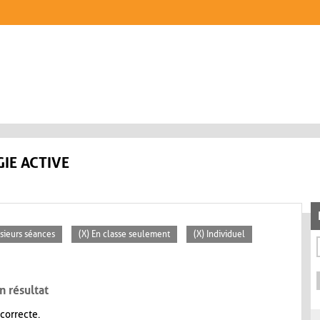
IE ACTIVE
usieurs séances
(X) En classe seulement
(X) Individuel
n résultat
 correcte.