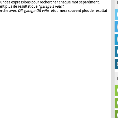
our des expressions pour rechercher chaque mot séparément.
nt plus de résultat que
"garage à vélo"
.
herche avec
OR
.
garage OR vélo
retournera souvent plus de résultat