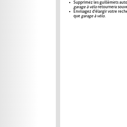
Supprimez les guillemets aut
garage à vélo
retournera souve
Envisagez d'élargir votre rec
que
garage à vélo
.