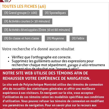
TOUTES LES FICHES (46)
(X) Grand groupe (> 100)
(X) Sporadiques
(X) Activités courtes (< 30 minutes)
(X) Activités développées (Entre 30 et 60 minutes)
(X) En classe et hors classe
(X) Moyenne
(X) Faible
Votre recherche n'a donné aucun résultat
Vérifiez que l'orthographe est correcte.
Supprimez les guillemets autour des expressions pour
rechercher chaque mot séparément.
garage à vélo
retournera
souvent plus de résultat que
"garage à vélo"
.
NOTRE SITE WEB UTILISE DES TÉMOINS AFIN DE
Envisagez d'élargir votre recherche avec
OR
.
garage OR vélo
retournera souvent plus de résultat que
garage à vélo
.
REHAUSSER VOTRE EXPÉRIENCE DE NAVIGATION.
Le site web de Polytechnique Montréal utilise des témoins de connexion
afin de recueillir des statistiques générales et offrir une meilleure
expérience à ses visiteurs. En naviguant sur le site, vous acceptez
l’utilisation de ces témoins selon les modalités spécifiées aux conditions
d’utilisation. Vous pouvez refuser les témoins de connexion en modifiant
vos paramètres de navigation. Pour en savoir plus sur le recours aux