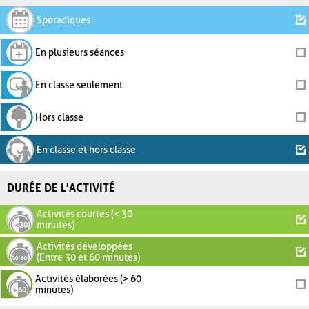
Sporadiques
En plusieurs séances
En classe seulement
Hors classe
En classe et hors classe
DURÉE DE L'ACTIVITÉ
Activités courtes (< 30
minutes)
Activités développées
(Entre 30 et 60 minutes)
Activités élaborées (> 60
minutes)