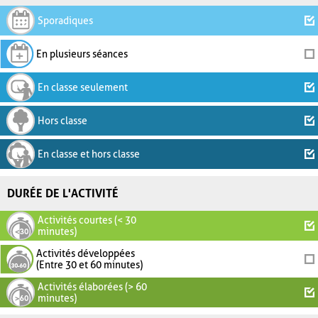
Sporadiques
En plusieurs séances
En classe seulement
Hors classe
En classe et hors classe
DURÉE DE L'ACTIVITÉ
Activités courtes (< 30
minutes)
Activités développées
(Entre 30 et 60 minutes)
Activités élaborées (> 60
minutes)