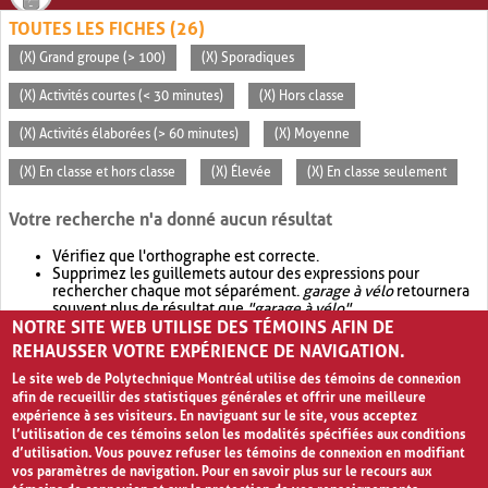
TOUTES LES FICHES (26)
(X) Grand groupe (> 100)
(X) Sporadiques
(X) Activités courtes (< 30 minutes)
(X) Hors classe
(X) Activités élaborées (> 60 minutes)
(X) Moyenne
(X) En classe et hors classe
(X) Élevée
(X) En classe seulement
Votre recherche n'a donné aucun résultat
Vérifiez que l'orthographe est correcte.
Supprimez les guillemets autour des expressions pour
rechercher chaque mot séparément.
garage à vélo
retournera
souvent plus de résultat que
"garage à vélo"
.
NOTRE SITE WEB UTILISE DES TÉMOINS AFIN DE
Envisagez d'élargir votre recherche avec
OR
.
garage OR vélo
retournera souvent plus de résultat que
garage à vélo
.
REHAUSSER VOTRE EXPÉRIENCE DE NAVIGATION.
Le site web de Polytechnique Montréal utilise des témoins de connexion
afin de recueillir des statistiques générales et offrir une meilleure
expérience à ses visiteurs. En naviguant sur le site, vous acceptez
l’utilisation de ces témoins selon les modalités spécifiées aux conditions
d’utilisation. Vous pouvez refuser les témoins de connexion en modifiant
vos paramètres de navigation. Pour en savoir plus sur le recours aux