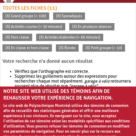
TOUTES LES FICHES (11)
(X) Grand groupe (> 100)
(X) Sporadiques
(X) Activités courtes (< 30 minutes)
(X) En plusieurs séances
(X) Hors classe
(X) Activités élaborées (> 60 minutes)
(X) En classe et hors classe
(X) Élevée
(X) Petit groupe (< 30)
Votre recherche n'a donné aucun résultat
Vérifiez que l'orthographe est correcte.
Supprimez les guillemets autour des expressions pour
rechercher chaque mot séparément.
garage à vélo
retournera
souvent plus de résultat que
"garage à vélo"
.
NOTRE SITE WEB UTILISE DES TÉMOINS AFIN DE
Envisagez d'élargir votre recherche avec
OR
.
garage OR vélo
retournera souvent plus de résultat que
garage à vélo
.
REHAUSSER VOTRE EXPÉRIENCE DE NAVIGATION.
Le site web de Polytechnique Montréal utilise des témoins de connexion
afin de recueillir des statistiques générales et offrir une meilleure
expérience à ses visiteurs. En naviguant sur le site, vous acceptez
l’utilisation de ces témoins selon les modalités spécifiées aux conditions
d’utilisation. Vous pouvez refuser les témoins de connexion en modifiant
vos paramètres de navigation. Pour en savoir plus sur le recours aux