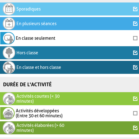
Sporadiques
En plusieurs séances
En classe seulement
Hors classe
En classe et hors classe
DURÉE DE L'ACTIVITÉ
Activités courtes (< 30
minutes)
Activités développées
(Entre 30 et 60 minutes)
Activités élaborées (> 60
minutes)