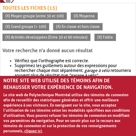
TOUTES LES FICHES (13)
(X) Moyen groupe (entre 30 et 100)
(X) Moyenne
(X) Grand groupe (> 100)
(X) En classe et hors classe
(X) Activités développées (Entre 30 et 60 minutes)
(X) Faible
Votre recherche n'a donné aucun résultat
Vérifiez que l'orthographe est correcte.
Supprimez les guillemets autour des expressions pour
rechercher chaque mot séparément.
garage à vélo
retournera
souvent plus de résultat que
"garage à vélo"
.
NOTRE SITE WEB UTILISE DES TÉMOINS AFIN DE
Envisagez d'élargir votre recherche avec
OR
.
garage OR vélo
retournera souvent plus de résultat que
garage à vélo
.
REHAUSSER VOTRE EXPÉRIENCE DE NAVIGATION.
Le site web de Polytechnique Montréal utilise des témoins de connexion
afin de recueillir des statistiques générales et offrir une meilleure
expérience à ses visiteurs. En naviguant sur le site, vous acceptez
l’utilisation de ces témoins selon les modalités spécifiées aux conditions
d’utilisation. Vous pouvez refuser les témoins de connexion en modifiant
vos paramètres de navigation. Pour en savoir plus sur le recours aux
témoins de connexion et sur la protection de vos renseignements
personnels,
cliquez ici
.
Avis de confidentialité et conditions d’utilisation