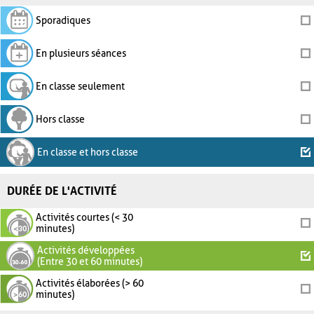
Sporadiques
En plusieurs séances
En classe seulement
Hors classe
En classe et hors classe
DURÉE DE L'ACTIVITÉ
Activités courtes (< 30
minutes)
Activités développées
(Entre 30 et 60 minutes)
Activités élaborées (> 60
minutes)