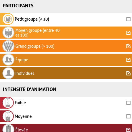
PARTICIPANTS
Petit groupe (< 30)
Moyen groupe (entre 30
et 100)
Grand groupe (> 100)
Équipe
Individuel
INTENSITÉ D'ANIMATION
Faible
Moyenne
Élevée