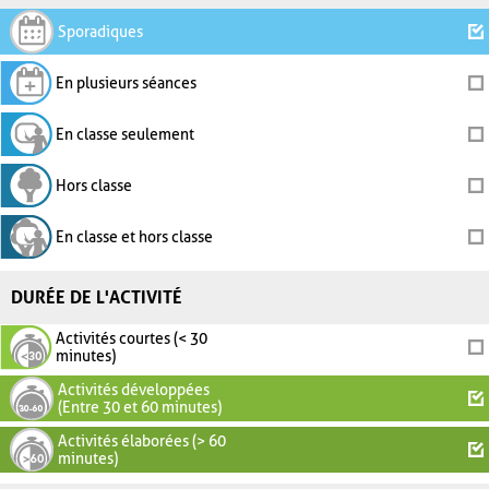
Sporadiques
En plusieurs séances
En classe seulement
Hors classe
En classe et hors classe
DURÉE DE L'ACTIVITÉ
Activités courtes (< 30
minutes)
Activités développées
(Entre 30 et 60 minutes)
Activités élaborées (> 60
minutes)