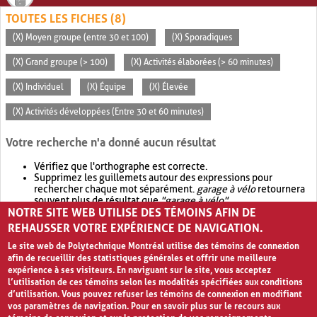
TOUTES LES FICHES (8)
(X) Moyen groupe (entre 30 et 100)
(X) Sporadiques
(X) Grand groupe (> 100)
(X) Activités élaborées (> 60 minutes)
(X) Individuel
(X) Équipe
(X) Élevée
(X) Activités développées (Entre 30 et 60 minutes)
Votre recherche n'a donné aucun résultat
Vérifiez que l'orthographe est correcte.
Supprimez les guillemets autour des expressions pour
rechercher chaque mot séparément.
garage à vélo
retournera
souvent plus de résultat que
"garage à vélo"
.
NOTRE SITE WEB UTILISE DES TÉMOINS AFIN DE
Envisagez d'élargir votre recherche avec
OR
.
garage OR vélo
retournera souvent plus de résultat que
garage à vélo
.
REHAUSSER VOTRE EXPÉRIENCE DE NAVIGATION.
Le site web de Polytechnique Montréal utilise des témoins de connexion
afin de recueillir des statistiques générales et offrir une meilleure
expérience à ses visiteurs. En naviguant sur le site, vous acceptez
l’utilisation de ces témoins selon les modalités spécifiées aux conditions
d’utilisation. Vous pouvez refuser les témoins de connexion en modifiant
vos paramètres de navigation. Pour en savoir plus sur le recours aux