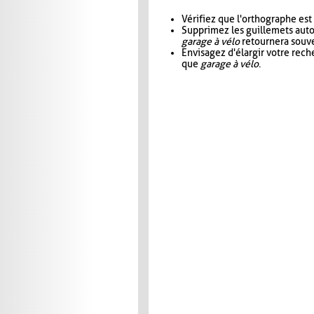
Vérifiez que l'orthographe est
Supprimez les guillemets aut
garage à vélo
retournera souve
Envisagez d'élargir votre rec
que
garage à vélo
.