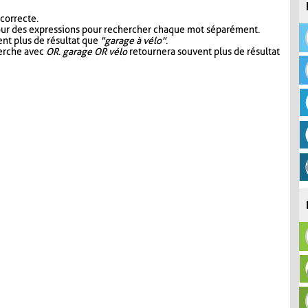
 correcte.
our des expressions pour rechercher chaque mot séparément.
nt plus de résultat que
"garage à vélo"
.
herche avec
OR
.
garage OR vélo
retournera souvent plus de résultat