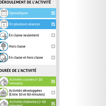
DÉROULEMENT DE L'ACTIVITÉ
Sporadiques
En plusieurs séances
En classe seulement
Hors classe
En classe et hors classe
DURÉE DE L'ACTIVITÉ
Activités courtes (< 30
minutes)
Activités développées
(Entre 30 et 60 minutes)
Activités élaborées (> 60
minutes)