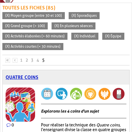
TOUTES LES FICHES (85)
(X) Moyen groupe (entre 30 et 100)
(X) Sporadiques
(X) Grand groupe (> 100)
(X) En plusieurs séances
(X) Activités élaborées (> 60 minutes)
(X) Individuel
(X) Équipe
(X) Activités courtes (< 30 minutes)
PAGES
«
‹
1
2
3
4
5
QUATRE COINS
Explorons les 4 coins d'un sujet
0
Pour réaliser la technique des
Quatre coins
,
l'enseignant divise la classe en quatre groupes