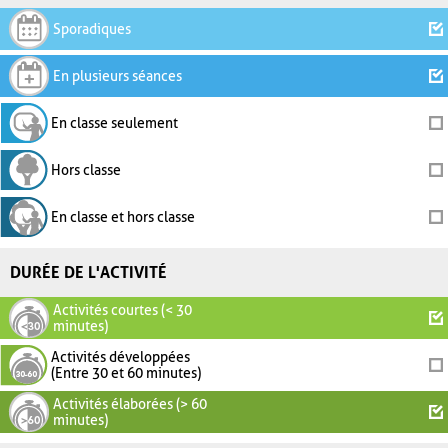
Sporadiques
En plusieurs séances
En classe seulement
Hors classe
En classe et hors classe
DURÉE DE L'ACTIVITÉ
Activités courtes (< 30
minutes)
Activités développées
(Entre 30 et 60 minutes)
Activités élaborées (> 60
minutes)