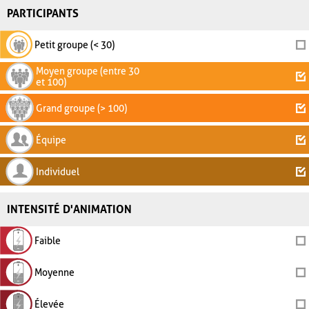
PARTICIPANTS
Petit groupe (< 30)
Moyen groupe (entre 30
et 100)
Grand groupe (> 100)
Équipe
Individuel
INTENSITÉ D'ANIMATION
Faible
Moyenne
Élevée