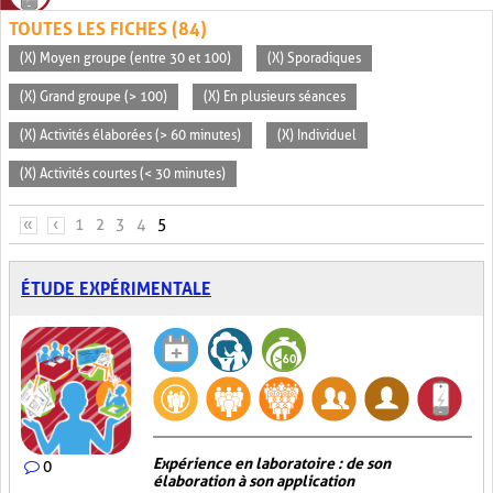
TOUTES LES FICHES (84)
(X) Moyen groupe (entre 30 et 100)
(X) Sporadiques
(X) Grand groupe (> 100)
(X) En plusieurs séances
(X) Activités élaborées (> 60 minutes)
(X) Individuel
(X) Activités courtes (< 30 minutes)
PAGES
«
‹
1
2
3
4
5
ÉTUDE EXPÉRIMENTALE
Expérience en laboratoire : de son
0
élaboration à son application