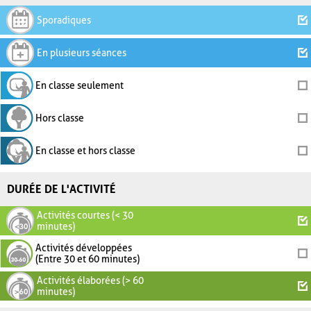
Sporadiques
En plusieurs séances
En classe seulement
Hors classe
En classe et hors classe
DURÉE DE L'ACTIVITÉ
Activités courtes (< 30
minutes)
Activités développées
(Entre 30 et 60 minutes)
Activités élaborées (> 60
minutes)