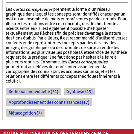
Les
Cartes conceptuelles
prennent la forme d’un réseau
graphique dans lequel les concepts sont identifiés chacun par un
mot ou un ensemble de mots et représentés par des nœuds. Pour
illustrer les relations entre ces concepts, des flèches lient les
nœuds entre eux. Il est également possible d’étiqueter
textuellement les flèches afin de préciser davantage la nature
des liens établis. Par ailleurs, il est recommandé d'utiliser diverses
couleurs et de représenter les concepts par des dessins, des
images, des graphiques ou des formules de sorte à rendre les
informations les plus visuelles possibles. Cet exercice de synthèse
requiert de la pratique, il ne faut donc pas hésiter à le faire à
plusieurs reprises. En somme, les
Cartes conceptuelles
permettent aux élèves de représenter visuellement la
cartographie des connaissances acquises sur un sujet et les
relations entre les différents concepts théoriques inhérents à
celui-ci.
Réflexion individuelle (31)
Synthèse (19)
Approfondissement des connaissances (17)
Métacognition (7)
PAGES
NOTRE SITE WEB UTILISE DES TÉMOINS AFIN DE