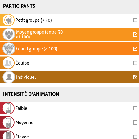
PARTICIPANTS
Petit groupe (< 30)
Moyen groupe (entre 30
et 100)
Grand groupe (> 100)
Équipe
Individuel
INTENSITÉ D'ANIMATION
Faible
Moyenne
Élevée