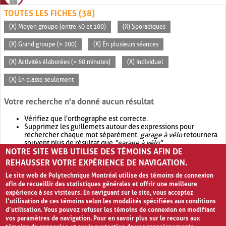
TOUTES LES FICHES (38)
(X) Moyen groupe (entre 30 et 100)
(X) Sporadiques
(X) Grand groupe (> 100)
(X) En plusieurs séances
(X) Activités élaborées (> 60 minutes)
(X) Individuel
(X) En classe seulement
Votre recherche n'a donné aucun résultat
Vérifiez que l'orthographe est correcte.
Supprimez les guillemets autour des expressions pour
rechercher chaque mot séparément.
garage à vélo
retournera
souvent plus de résultat que
"garage à vélo"
.
NOTRE SITE WEB UTILISE DES TÉMOINS AFIN DE
Envisagez d'élargir votre recherche avec
OR
.
garage OR vélo
retournera souvent plus de résultat que
garage à vélo
.
REHAUSSER VOTRE EXPÉRIENCE DE NAVIGATION.
Le site web de Polytechnique Montréal utilise des témoins de connexion
afin de recueillir des statistiques générales et offrir une meilleure
expérience à ses visiteurs. En naviguant sur le site, vous acceptez
l’utilisation de ces témoins selon les modalités spécifiées aux conditions
d’utilisation. Vous pouvez refuser les témoins de connexion en modifiant
vos paramètres de navigation. Pour en savoir plus sur le recours aux