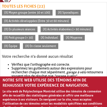
TOUTES LES FICHES (22)
(X) Moyen groupe (entre 30 et 100)
(X) Sporadiques
(X) Activités développées (Entre 30 et 60 minutes)
(X) En plusieurs séances
(X) Activités élaborées (> 60 minutes)
(X) Petit groupe (< 30)
(X) Individuel
(X) Moyenne
(X) Équipe
(X) En classe seulement
Votre recherche n'a donné aucun résultat
Vérifiez que l'orthographe est correcte.
Supprimez les guillemets autour des expressions pour
rechercher chaque mot séparément.
garage à vélo
retournera
souvent plus de résultat que
"garage à vélo"
.
NOTRE SITE WEB UTILISE DES TÉMOINS AFIN DE
Envisagez d'élargir votre recherche avec
OR
.
garage OR vélo
retournera souvent plus de résultat que
garage à vélo
.
REHAUSSER VOTRE EXPÉRIENCE DE NAVIGATION.
Le site web de Polytechnique Montréal utilise des témoins de connexion
afin de recueillir des statistiques générales et offrir une meilleure
expérience à ses visiteurs. En naviguant sur le site, vous acceptez
l’utilisation de ces témoins selon les modalités spécifiées aux conditions