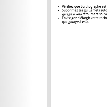
Vérifiez que l'orthographe est
Supprimez les guillemets aut
garage à vélo
retournera souve
Envisagez d'élargir votre rec
que
garage à vélo
.