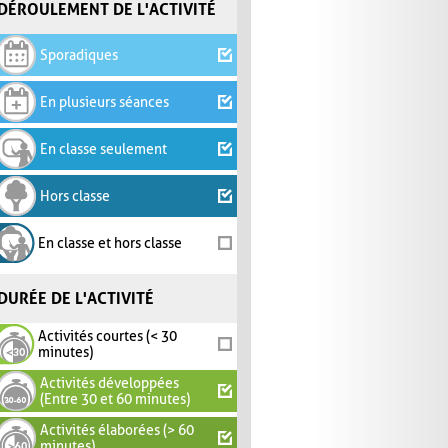
DÉROULEMENT DE L'ACTIVITÉ
Sporadiques
En plusieurs séances
En classe seulement
Hors classe
En classe et hors classe
DURÉE DE L'ACTIVITÉ
Activités courtes (< 30
minutes)
Activités développées
(Entre 30 et 60 minutes)
Activités élaborées (> 60
minutes)