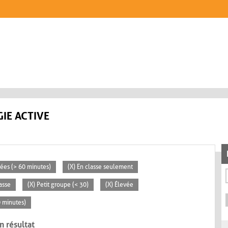
IE ACTIVE
rées (> 60 minutes)
(X) En classe seulement
lasse
(X) Petit groupe (< 30)
(X) Élevée
0 minutes)
n résultat