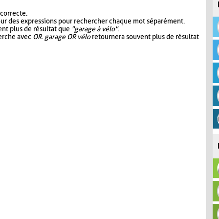
 correcte.
our des expressions pour rechercher chaque mot séparément.
nt plus de résultat que
"garage à vélo"
.
herche avec
OR
.
garage OR vélo
retournera souvent plus de résultat