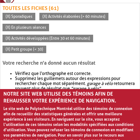
TOUTES LES FICHES (61)
(X) Sporadiques
(X) Activités élaborées (> 60 minutes)
(X) En plusieurs séances
(X) Activités développées (Entre 30 et 60 minutes)
(X) Petit groupe (< 30)
Votre recherche n'a donné aucun résultat
Vérifiez que l'orthographe est correcte.
Supprimez les guillemets autour des expressions pour
rechercher chaque mot séparément.
garage à vélo
retournera
souvent plus de résultat que
"garage à vélo"
.
NOTRE SITE WEB UTILISE DES TÉMOINS AFIN DE
Envisagez d'élargir votre recherche avec
OR
.
garage OR vélo
retournera souvent plus de résultat que
garage à vélo
.
REHAUSSER VOTRE EXPÉRIENCE DE NAVIGATION.
Le site web de Polytechnique Montréal utilise des témoins de connexion
afin de recueillir des statistiques générales et offrir une meilleure
expérience à ses visiteurs. En naviguant sur le site, vous acceptez
l’utilisation de ces témoins selon les modalités spécifiées aux conditions
d’utilisation. Vous pouvez refuser les témoins de connexion en modifiant
vos paramètres de navigation. Pour en savoir plus sur le recours aux