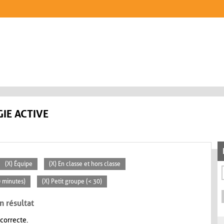
IE ACTIVE
(X) Équipe
(X) En classe et hors classe
0 minutes)
(X) Petit groupe (< 30)
n résultat
 correcte.