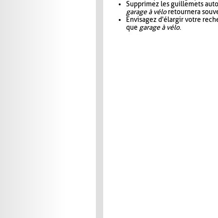
Supprimez les guillemets aut
garage à vélo
retournera souve
Envisagez d'élargir votre rec
que
garage à vélo
.