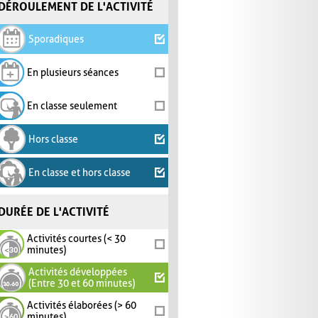
DÉROULEMENT DE L'ACTIVITÉ
Sporadiques
En plusieurs séances
En classe seulement
Hors classe
En classe et hors classe
DURÉE DE L'ACTIVITÉ
Activités courtes (< 30
minutes)
Activités développées
(Entre 30 et 60 minutes)
Activités élaborées (> 60
minutes)