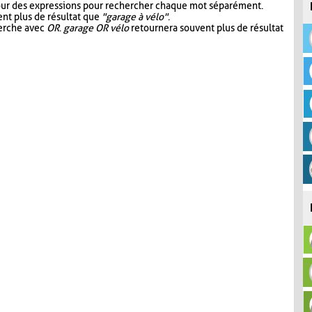
our des expressions pour rechercher chaque mot séparément.
nt plus de résultat que
"garage à vélo"
.
herche avec
OR
.
garage OR vélo
retournera souvent plus de résultat