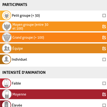
PARTICIPANTS
Petit groupe (< 30)
Moyen groupe (entre 30
et 100)
Grand groupe (> 100)
Équipe
Individuel
INTENSITÉ D'ANIMATION
Faible
Moyenne
Élevée