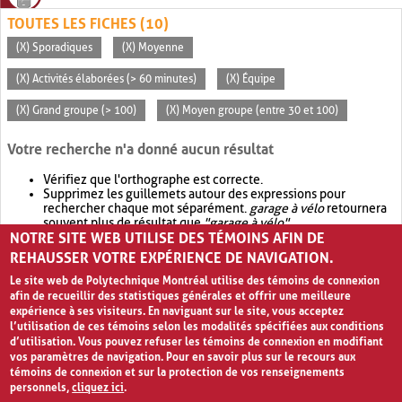
TOUTES LES FICHES (10)
(X) Sporadiques
(X) Moyenne
(X) Activités élaborées (> 60 minutes)
(X) Équipe
(X) Grand groupe (> 100)
(X) Moyen groupe (entre 30 et 100)
Votre recherche n'a donné aucun résultat
Vérifiez que l'orthographe est correcte.
Supprimez les guillemets autour des expressions pour
rechercher chaque mot séparément.
garage à vélo
retournera
souvent plus de résultat que
"garage à vélo"
.
NOTRE SITE WEB UTILISE DES TÉMOINS AFIN DE
Envisagez d'élargir votre recherche avec
OR
.
garage OR vélo
retournera souvent plus de résultat que
garage à vélo
.
REHAUSSER VOTRE EXPÉRIENCE DE NAVIGATION.
Le site web de Polytechnique Montréal utilise des témoins de connexion
afin de recueillir des statistiques générales et offrir une meilleure
expérience à ses visiteurs. En naviguant sur le site, vous acceptez
l’utilisation de ces témoins selon les modalités spécifiées aux conditions
d’utilisation. Vous pouvez refuser les témoins de connexion en modifiant
vos paramètres de navigation. Pour en savoir plus sur le recours aux
témoins de connexion et sur la protection de vos renseignements
personnels,
cliquez ici
.
Avis de confidentialité et conditions d’utilisation