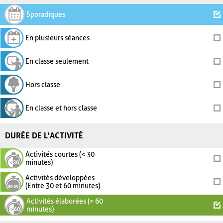
Sporadiques
En plusieurs séances
En classe seulement
Hors classe
En classe et hors classe
DURÉE DE L'ACTIVITÉ
Activités courtes (< 30
minutes)
Activités développées
(Entre 30 et 60 minutes)
Activités élaborées (> 60
minutes)