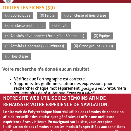
TOUTES LES FICHES (39)
(X) Sporadiques
(X) Faible
(X) En classe et hors classe
(X) En classe seulement
(X) Élevée
(X) Activités développées (Entre 30 et 60 minutes)
(X) Équipe
(X) Activités élaborées (> 60 minutes)
(X) Grand groupe (> 100)
(X) Hors classe
Votre recherche n'a donné aucun résultat
Vérifiez que l'orthographe est correcte.
Supprimez les guillemets autour des expressions pour
rechercher chaque mot séparément.
garage à vélo
retournera
souvent plus de résultat que
"garage à vélo"
.
NOTRE SITE WEB UTILISE DES TÉMOINS AFIN DE
Envisagez d'élargir votre recherche avec
OR
.
garage OR vélo
retournera souvent plus de résultat que
garage à vélo
.
REHAUSSER VOTRE EXPÉRIENCE DE NAVIGATION.
Le site web de Polytechnique Montréal utilise des témoins de connexion
afin de recueillir des statistiques générales et offrir une meilleure
expérience à ses visiteurs. En naviguant sur le site, vous acceptez
l’utilisation de ces témoins selon les modalités spécifiées aux conditions