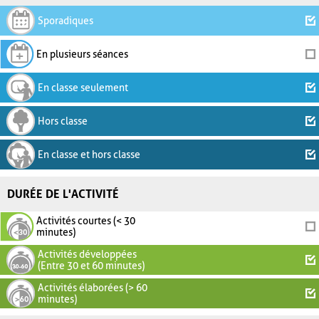
Sporadiques
En plusieurs séances
En classe seulement
Hors classe
En classe et hors classe
DURÉE DE L'ACTIVITÉ
Activités courtes (< 30
minutes)
Activités développées
(Entre 30 et 60 minutes)
Activités élaborées (> 60
minutes)