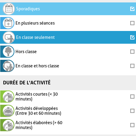
Sporadiques
En plusieurs séances
En classe seulement
Hors classe
En classe et hors classe
DURÉE DE L'ACTIVITÉ
Activités courtes (< 30
minutes)
Activités développées
(Entre 30 et 60 minutes)
Activités élaborées (> 60
minutes)