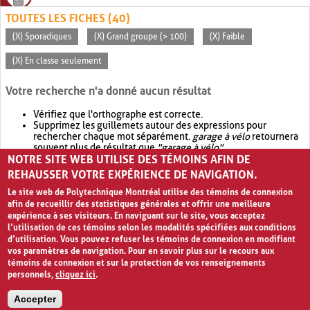
TOUTES LES FICHES (40)
(X) Sporadiques
(X) Grand groupe (> 100)
(X) Faible
(X) En classe seulement
Votre recherche n'a donné aucun résultat
Vérifiez que l'orthographe est correcte.
Supprimez les guillemets autour des expressions pour
rechercher chaque mot séparément.
garage à vélo
retournera
souvent plus de résultat que
"garage à vélo"
.
NOTRE SITE WEB UTILISE DES TÉMOINS AFIN DE
Envisagez d'élargir votre recherche avec
OR
.
garage OR vélo
retournera souvent plus de résultat que
garage à vélo
.
REHAUSSER VOTRE EXPÉRIENCE DE NAVIGATION.
Le site web de Polytechnique Montréal utilise des témoins de connexion
afin de recueillir des statistiques générales et offrir une meilleure
expérience à ses visiteurs. En naviguant sur le site, vous acceptez
l’utilisation de ces témoins selon les modalités spécifiées aux conditions
d’utilisation. Vous pouvez refuser les témoins de connexion en modifiant
vos paramètres de navigation. Pour en savoir plus sur le recours aux
témoins de connexion et sur la protection de vos renseignements
personnels,
cliquez ici
.
Avis de confidentialité et conditions d’utilisation
Accepter