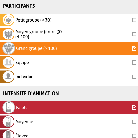
PARTICIPANTS
Petit groupe (< 30)
Moyen groupe (entre 30
et 100)
Grand groupe (> 100)
Équipe
Individuel
INTENSITÉ D'ANIMATION
Faible
Moyenne
Élevée