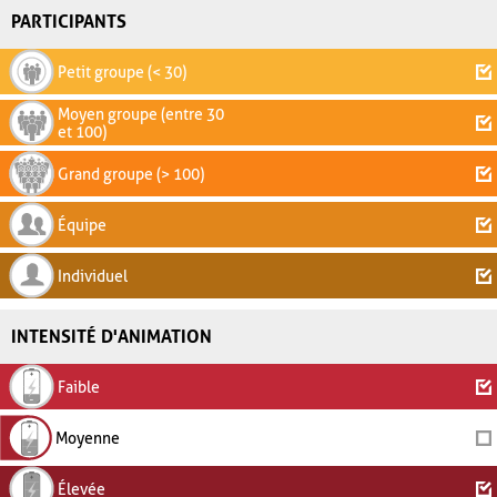
PARTICIPANTS
Petit groupe (< 30)
Moyen groupe (entre 30
et 100)
Grand groupe (> 100)
Équipe
Individuel
INTENSITÉ D'ANIMATION
Faible
Moyenne
Élevée