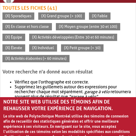
TOUTES LES FICHES (41)
(X) Sporadiques
(X) Grand groupe (> 100)
(X) Faible
(X) En classe et hors classe
(X) Moyen groupe (entre 30 et 100)
(X) Équipe
(X) Activités développées (Entre 30 et 60 minutes)
(X) Élevée
(X) Individuel
(X) Petit groupe (< 30)
(X) Activités élaborées (> 60 minutes)
Votre recherche n'a donné aucun résultat
Vérifiez que l'orthographe est correcte.
Supprimez les guillemets autour des expressions pour
rechercher chaque mot séparément.
garage à vélo
retournera
souvent plus de résultat que
"garage à vélo"
.
NOTRE SITE WEB UTILISE DES TÉMOINS AFIN DE
Envisagez d'élargir votre recherche avec
OR
.
garage OR vélo
retournera souvent plus de résultat que
garage à vélo
.
REHAUSSER VOTRE EXPÉRIENCE DE NAVIGATION.
Le site web de Polytechnique Montréal utilise des témoins de connexion
afin de recueillir des statistiques générales et offrir une meilleure
expérience à ses visiteurs. En naviguant sur le site, vous acceptez
l’utilisation de ces témoins selon les modalités spécifiées aux conditions