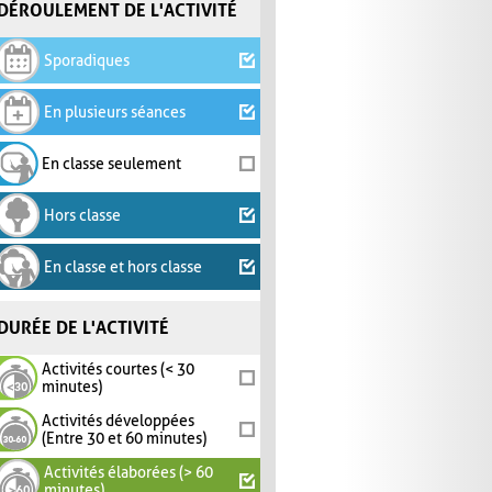
DÉROULEMENT DE L'ACTIVITÉ
Sporadiques
En plusieurs séances
En classe seulement
Hors classe
En classe et hors classe
DURÉE DE L'ACTIVITÉ
Activités courtes (< 30
minutes)
Activités développées
(Entre 30 et 60 minutes)
Activités élaborées (> 60
minutes)