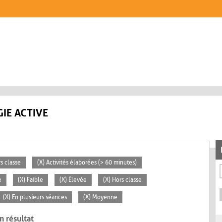
IE ACTIVE
rs classe
(X) Activités élaborées (> 60 minutes)
e
(X) Faible
(X) Élevée
(X) Hors classe
(X) En plusieurs séances
(X) Moyenne
n résultat