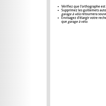
Vérifiez que l'orthographe est
Supprimez les guillemets aut
garage à vélo
retournera souve
Envisagez d'élargir votre rec
que
garage à vélo
.