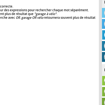
 correcte.
our des expressions pour rechercher chaque mot séparément.
nt plus de résultat que
"garage à vélo"
.
herche avec
OR
.
garage OR vélo
retournera souvent plus de résultat