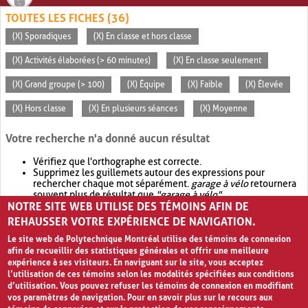
TOUTES LES FICHES (36)
(X) Sporadiques
(X) En classe et hors classe
(X) Activités élaborées (> 60 minutes)
(X) En classe seulement
(X) Grand groupe (> 100)
(X) Équipe
(X) Faible
(X) Élevée
(X) Hors classe
(X) En plusieurs séances
(X) Moyenne
Votre recherche n'a donné aucun résultat
Vérifiez que l'orthographe est correcte.
Supprimez les guillemets autour des expressions pour
rechercher chaque mot séparément.
garage à vélo
retournera
souvent plus de résultat que
"garage à vélo"
.
NOTRE SITE WEB UTILISE DES TÉMOINS AFIN DE
Envisagez d'élargir votre recherche avec
OR
.
garage OR vélo
retournera souvent plus de résultat que
garage à vélo
.
REHAUSSER VOTRE EXPÉRIENCE DE NAVIGATION.
Le site web de Polytechnique Montréal utilise des témoins de connexion
afin de recueillir des statistiques générales et offrir une meilleure
expérience à ses visiteurs. En naviguant sur le site, vous acceptez
l’utilisation de ces témoins selon les modalités spécifiées aux conditions
d’utilisation. Vous pouvez refuser les témoins de connexion en modifiant
vos paramètres de navigation. Pour en savoir plus sur le recours aux