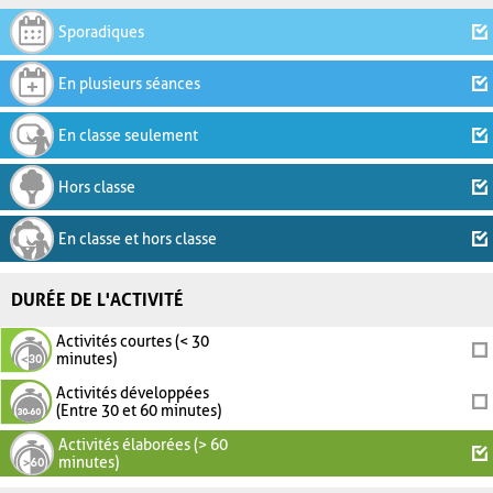
Sporadiques
En plusieurs séances
En classe seulement
Hors classe
En classe et hors classe
DURÉE DE L'ACTIVITÉ
Activités courtes (< 30
minutes)
Activités développées
(Entre 30 et 60 minutes)
Activités élaborées (> 60
minutes)