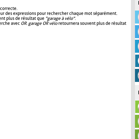
 correcte.
our des expressions pour rechercher chaque mot séparément.
nt plus de résultat que
"garage à vélo"
.
herche avec
OR
.
garage OR vélo
retournera souvent plus de résultat