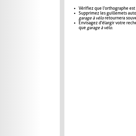
Vérifiez que l'orthographe est
Supprimez les guillemets aut
garage à vélo
retournera souve
Envisagez d'élargir votre rec
que
garage à vélo
.