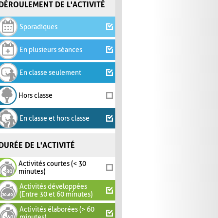
DÉROULEMENT DE L'ACTIVITÉ
Sporadiques
En plusieurs séances
En classe seulement
Hors classe
En classe et hors classe
DURÉE DE L'ACTIVITÉ
Activités courtes (< 30
minutes)
Activités développées
(Entre 30 et 60 minutes)
Activités élaborées (> 60
minutes)