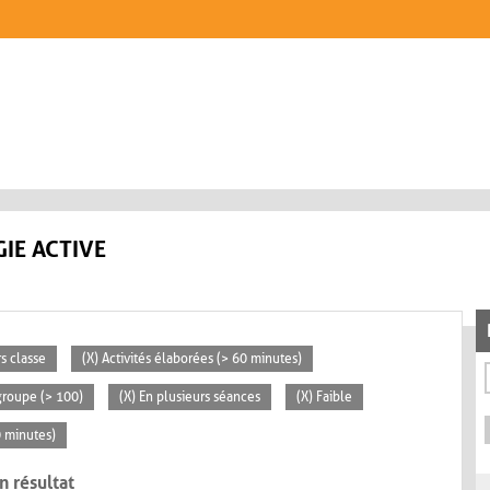
IE ACTIVE
rs classe
(X) Activités élaborées (> 60 minutes)
groupe (> 100)
(X) En plusieurs séances
(X) Faible
0 minutes)
n résultat