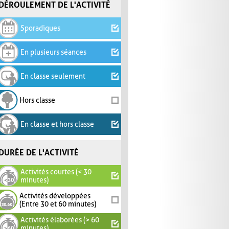
DÉROULEMENT DE L'ACTIVITÉ
Sporadiques
En plusieurs séances
En classe seulement
Hors classe
En classe et hors classe
DURÉE DE L'ACTIVITÉ
Activités courtes (< 30
minutes)
Activités développées
(Entre 30 et 60 minutes)
Activités élaborées (> 60
minutes)