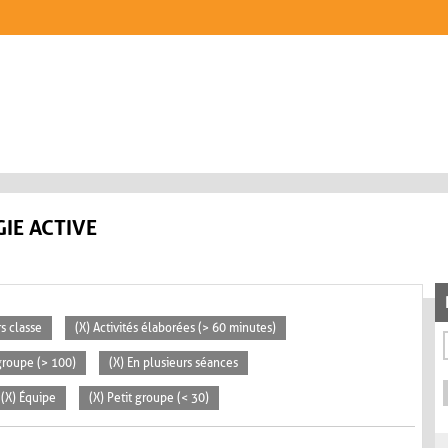
IE ACTIVE
rs classe
(X) Activités élaborées (> 60 minutes)
groupe (> 100)
(X) En plusieurs séances
(X) Équipe
(X) Petit groupe (< 30)