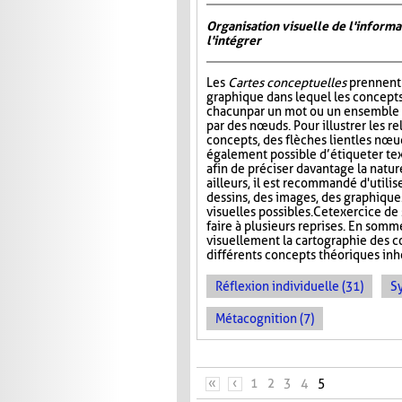
Organisation visuelle de l'inform
l'intégrer
Les
Cartes conceptuelles
prennent 
graphique dans lequel les concepts
chacun par un mot ou un ensemble 
par des nœuds. Pour illustrer les re
concepts, des flèches lient les nœud
également possible d’étiqueter te
afin de préciser davantage la nature
ailleurs, il est recommandé d'utilis
dessins, des images, des graphiques
visuelles possibles. Cet exercice de 
faire à plusieurs reprises. En somm
visuellement la cartographie des co
différents concepts théoriques inhé
Réflexion individuelle (31)
S
Métacognition (7)
PAGES
«
‹
1
2
3
4
5