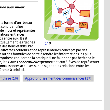
ation pour mieux
la forme d’un réseau
 sont identifiés
de mots et représentés
lations entre ces
s entre eux. Il est
xtuellement les flèches
0
 des liens établis. Par
er diverses couleurs et de représenter les concepts par des
 ou des formules de sorte à rendre les informations les plus
synthèse requiert de la pratique, il ne faut donc pas hésiter à le
e, les
Cartes conceptuelles
permettent aux élèves de représenter
nnaissances acquises sur un sujet et les relations entre les
rents à celui-ci.
ynthèse (19)
Approfondissement des connaissances (17)