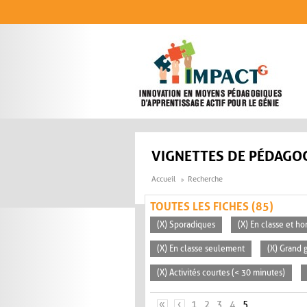
Aller au contenu principal
VIGNETTES DE PÉDAGOG
Accueil
Recherche
TOUTES LES FICHES (85)
(X) Sporadiques
(X) En classe et ho
(X) En classe seulement
(X) Grand 
(X) Activités courtes (< 30 minutes)
PAGES
«
‹
1
2
3
4
5