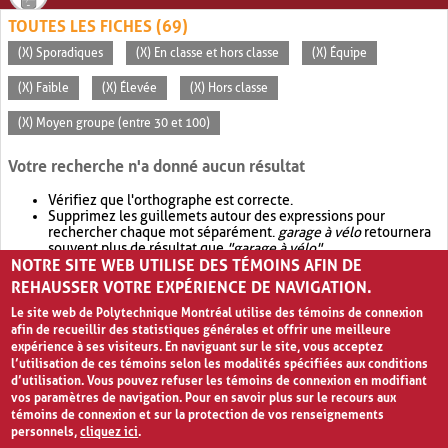
TOUTES LES FICHES (69)
(X) Sporadiques
(X) En classe et hors classe
(X) Équipe
(X) Faible
(X) Élevée
(X) Hors classe
(X) Moyen groupe (entre 30 et 100)
Votre recherche n'a donné aucun résultat
Vérifiez que l'orthographe est correcte.
Supprimez les guillemets autour des expressions pour
rechercher chaque mot séparément.
garage à vélo
retournera
souvent plus de résultat que
"garage à vélo"
.
NOTRE SITE WEB UTILISE DES TÉMOINS AFIN DE
Envisagez d'élargir votre recherche avec
OR
.
garage OR vélo
retournera souvent plus de résultat que
garage à vélo
.
REHAUSSER VOTRE EXPÉRIENCE DE NAVIGATION.
Le site web de Polytechnique Montréal utilise des témoins de connexion
afin de recueillir des statistiques générales et offrir une meilleure
expérience à ses visiteurs. En naviguant sur le site, vous acceptez
l’utilisation de ces témoins selon les modalités spécifiées aux conditions
d’utilisation. Vous pouvez refuser les témoins de connexion en modifiant
vos paramètres de navigation. Pour en savoir plus sur le recours aux
témoins de connexion et sur la protection de vos renseignements
personnels,
cliquez ici
.
Avis de confidentialité et conditions d’utilisation