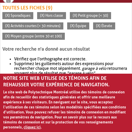
TOUTES LES FICHES (9)
(X) Sporadiques
(X) Hors classe
(X) Petit groupe (< 30)
(X) Activités courtes (< 30 minutes)
(X) Équipe
(X) Élevée
(X) Moyen groupe (entre 30 et 100)
Votre recherche n'a donné aucun résultat
Vérifiez que l'orthographe est correcte.
Supprimez les guillemets autour des expressions pour
rechercher chaque mot séparément.
garage à vélo
retournera
souvent plus de résultat que
"garage à vélo"
.
NOTRE SITE WEB UTILISE DES TÉMOINS AFIN DE
Envisagez d'élargir votre recherche avec
OR
.
garage OR vélo
retournera souvent plus de résultat que
garage à vélo
.
REHAUSSER VOTRE EXPÉRIENCE DE NAVIGATION.
Le site web de Polytechnique Montréal utilise des témoins de connexion
afin de recueillir des statistiques générales et offrir une meilleure
expérience à ses visiteurs. En naviguant sur le site, vous acceptez
l’utilisation de ces témoins selon les modalités spécifiées aux conditions
d’utilisation. Vous pouvez refuser les témoins de connexion en modifiant
vos paramètres de navigation. Pour en savoir plus sur le recours aux
témoins de connexion et sur la protection de vos renseignements
personnels,
cliquez ici
.
Avis de confidentialité et conditions d’utilisation