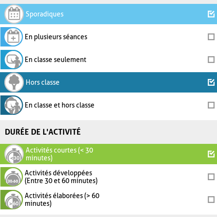
Sporadiques
En plusieurs séances
En classe seulement
Hors classe
En classe et hors classe
DURÉE DE L'ACTIVITÉ
Activités courtes (< 30
minutes)
Activités développées
(Entre 30 et 60 minutes)
Activités élaborées (> 60
minutes)