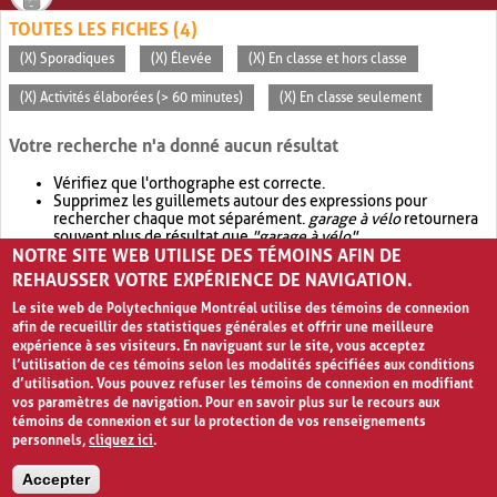
TOUTES LES FICHES (4)
(X) Sporadiques
(X) Élevée
(X) En classe et hors classe
(X) Activités élaborées (> 60 minutes)
(X) En classe seulement
Votre recherche n'a donné aucun résultat
Vérifiez que l'orthographe est correcte.
Supprimez les guillemets autour des expressions pour
rechercher chaque mot séparément.
garage à vélo
retournera
souvent plus de résultat que
"garage à vélo"
.
NOTRE SITE WEB UTILISE DES TÉMOINS AFIN DE
Envisagez d'élargir votre recherche avec
OR
.
garage OR vélo
retournera souvent plus de résultat que
garage à vélo
.
REHAUSSER VOTRE EXPÉRIENCE DE NAVIGATION.
Le site web de Polytechnique Montréal utilise des témoins de connexion
afin de recueillir des statistiques générales et offrir une meilleure
expérience à ses visiteurs. En naviguant sur le site, vous acceptez
l’utilisation de ces témoins selon les modalités spécifiées aux conditions
d’utilisation. Vous pouvez refuser les témoins de connexion en modifiant
vos paramètres de navigation. Pour en savoir plus sur le recours aux
témoins de connexion et sur la protection de vos renseignements
personnels,
cliquez ici
.
Avis de confidentialité et conditions d’utilisation
Accepter