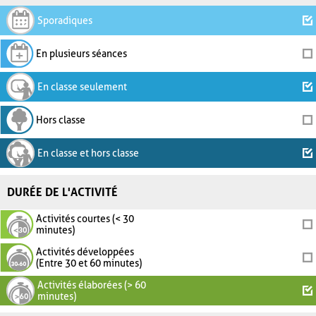
Sporadiques
En plusieurs séances
En classe seulement
Hors classe
En classe et hors classe
DURÉE DE L'ACTIVITÉ
Activités courtes (< 30
minutes)
Activités développées
(Entre 30 et 60 minutes)
Activités élaborées (> 60
minutes)